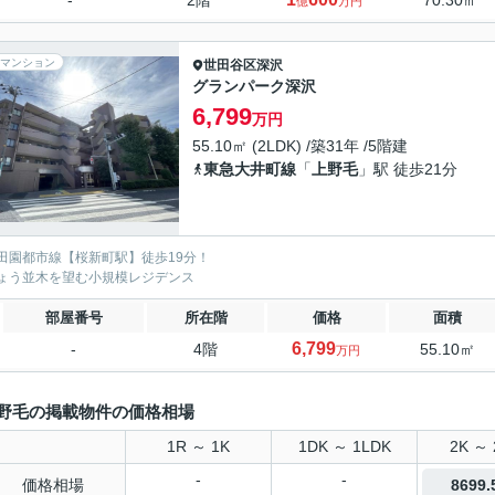
-
2階
70.30㎡
億
万円
マンション
世田谷区
深沢
グランパーク深沢
6,799
万円
55.10㎡ (2LDK) /築31年 /5階建
東急大井町線
「
上野毛
」駅 徒歩21分
田園都市線【桜新町駅】徒歩19分！
ょう並木を望む小規模レジデンス
部屋番号
所在階
価格
面積
6,799
-
4階
55.10㎡
万円
野毛の掲載物件の価格相場
1R ～ 1K
1DK ～ 1LDK
2K ～ 
-
-
価格相場
8699