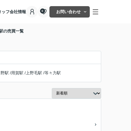
タッフ
会社情報
お問い合わせ
0
毛駅の売買一覧
み野駅
/
用賀駅
/
上野毛駅
/
等々力駅