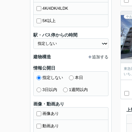
4K/4DK/4LDK
中古
5K以上
駅・バス停からの時間
建物構造
追加する
情報公開日
東急
いち
指定しない
本日
3日以内
1週間以内
画像・動画あり
上
画像あり
動画あり