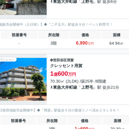
東急大井町線
「
上野毛
」駅 徒歩6分
地販売会開催中（土日祝）】◆『二子玉川』駅徒歩９分！ペット飼育可！
部屋番号
所在階
価格
面積
6,990
-
3階
64.94㎡
万円
マンション
世田谷区
用賀
クレッセント用賀
1
600
億
万円
70.30㎡ (2LDK) /築25年 /8階建
東急大井町線
「
上野毛
」駅 徒歩21分
日祝現地販売会開催中】◆『用賀』駅徒歩５分の新規リノベ済み２ＳＬＤＫ！
部屋番号
所在階
価格
面積
1
600