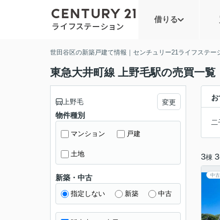
借りる
世田谷区の新築戸建て情報｜センチュリー21ライフステー
東急大井町線 上野毛駅の売買一覧
お
上野毛
変更
物件種別
二
マンション
戸建
土地
3
3
棟
中古
新築・中古
指定しない
新築
中古