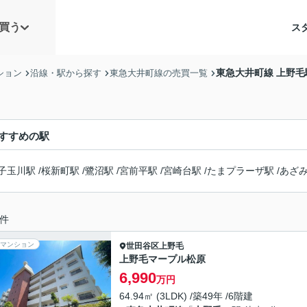
買う
ス
東急大井町線 上野
ション
沿線・駅から探す
東急大井町線の売買一覧
すすめの駅
子玉川駅
/
桜新町駅
/
鷺沼駅
/
宮前平駅
/
宮崎台駅
/
たまプラーザ駅
/
あざ
件
マンション
世田谷区
上野毛
上野毛マープル松原
6,990
万円
64.94㎡ (3LDK) /築49年 /6階建