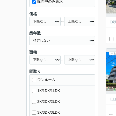
販売中のみ表示
価格
～
【現
築年数
面積
中古
～
間取り
ワンルーム
1K/1DK/1LDK
【土
2K/2DK/2LDK
3K/3DK/3LDK