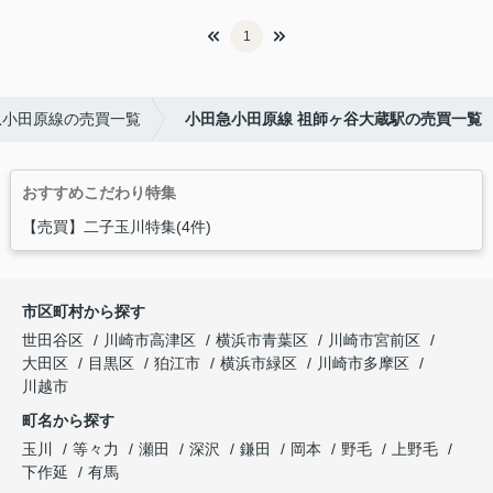
1
急小田原線の売買一覧
小田急小田原線 祖師ヶ谷大蔵駅の売買一覧
おすすめこだわり特集
【売買】二子玉川特集(4件)
市区町村から探す
世田谷区
川崎市高津区
横浜市青葉区
川崎市宮前区
大田区
目黒区
狛江市
横浜市緑区
川崎市多摩区
川越市
町名から探す
玉川
等々力
瀬田
深沢
鎌田
岡本
野毛
上野毛
下作延
有馬