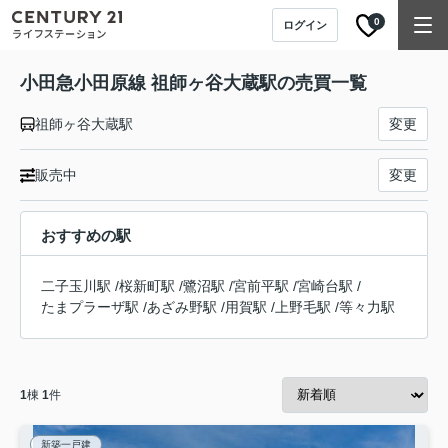
0
ログイン
小田急小田原線 祖師ヶ谷大蔵駅の売買一覧
祖師ヶ谷大蔵駅
変更
販売中
変更
おすすめの駅
二子玉川駅
/
桜新町駅
/
鷺沼駅
/
宮前平駅
/
宮崎台駅
/
たまプラーザ駅
/
あざみ野駅
/
用賀駅
/
上野毛駅
/
等々力駅
1
棟
1
件
新築一戸建