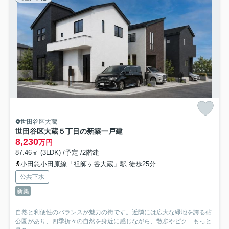
世田谷区大蔵
世田谷区大蔵５丁目の新築一戸建
8,230
万円
87.46㎡ (3LDK) /予定 /2階建
小田急小田原線「祖師ヶ谷大蔵」駅 徒歩25分
公共下水
新築
自然と利便性のバランスが魅力の街です。近隣には広大な緑地を誇る砧
公園があり、四季折々の自然を身近に感じながら、散歩やピク...
もっと