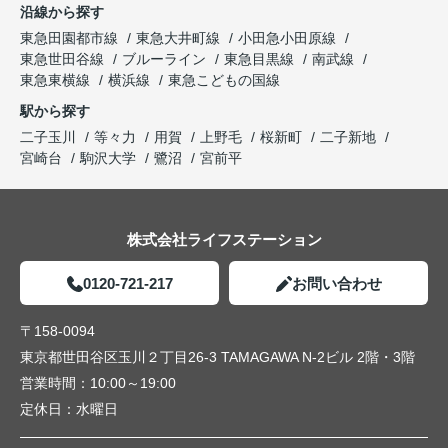
沿線から探す
東急田園都市線
東急大井町線
小田急小田原線
東急世田谷線
ブルーライン
東急目黒線
南武線
東急東横線
横浜線
東急こどもの国線
駅から探す
二子玉川
等々力
用賀
上野毛
桜新町
二子新地
宮崎台
駒沢大学
鷺沼
宮前平
株式会社ライフステーション
0120-721-217
お問い合わせ
〒158-0094
東京都世田谷区玉川２丁目26-3 TAMAGAWA N-2ビル 2階・3階
営業時間：
10:00～19:00
定休日：
水曜日