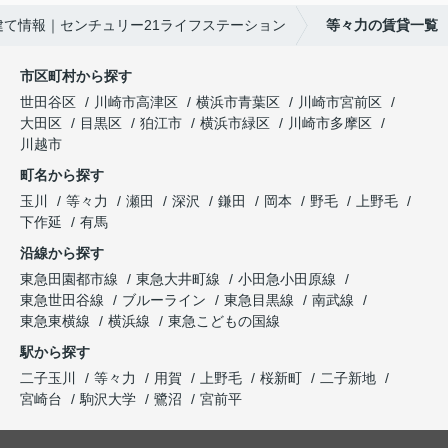
建て情報｜センチュリー21ライフステーション
等々力の賃貸一覧
市区町村から探す
世田谷区
川崎市高津区
横浜市青葉区
川崎市宮前区
大田区
目黒区
狛江市
横浜市緑区
川崎市多摩区
川越市
町名から探す
玉川
等々力
瀬田
深沢
鎌田
岡本
野毛
上野毛
下作延
有馬
沿線から探す
東急田園都市線
東急大井町線
小田急小田原線
東急世田谷線
ブルーライン
東急目黒線
南武線
東急東横線
横浜線
東急こどもの国線
駅から探す
二子玉川
等々力
用賀
上野毛
桜新町
二子新地
宮崎台
駒沢大学
鷺沼
宮前平