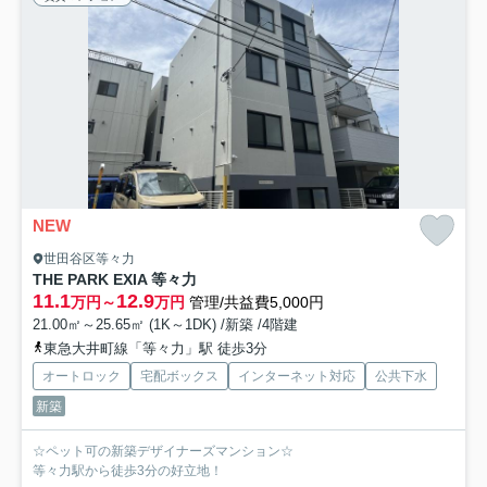
NEW
世田谷区等々力
THE PARK EXIA 等々力
11.1
12.9
万円～
万円
管理/共益費5,000円
21.00㎡～25.65㎡ (1K～1DK) /新築 /4階建
東急大井町線「等々力」駅 徒歩3分
オートロック
宅配ボックス
インターネット対応
公共下水
新築
☆ペット可の新築デザイナーズマンション☆
等々力駅から徒歩3分の好立地！