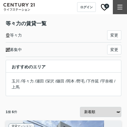
0
ログイン
等々力の賃貸一覧
等々力
変更
募集中
変更
おすすめのエリア
玉川
/
等々力
/
瀬田
/
深沢
/
鎌田
/
岡本
/
野毛
/
下作延
/
宇奈根
/
上馬
1
棟
6
件
賃貸マンション