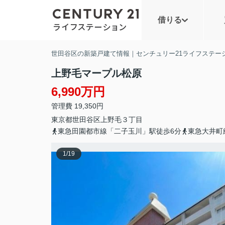
借りる
世田谷区の新築戸建て情報｜センチュリー21ライフステー
上野毛マープル松原
6,990万円
管理費 19,350円
東京都
世田谷区
上野毛
３丁目
東急田園都市線「二子玉川」駅徒歩6分
東急大井町
1
/
19