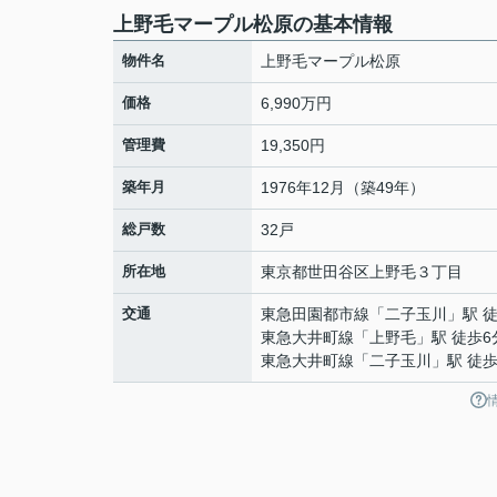
上野毛マープル松原の基本情報
物件名
上野毛マープル松原
価格
6,990万円
管理費
19,350円
築年月
1976年12月（築49年）
総戸数
32戸
所在地
東京都
世田谷区
上野毛
３丁目
交通
東急田園都市線
「
二子玉川
」駅 
東急大井町線
「
上野毛
」駅 徒歩6
東急大井町線
「
二子玉川
」駅 徒歩