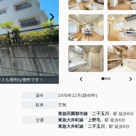
セスも便利な物件です！
1976年12月(築49年)
築年
空無
駐車
東急田園都市線
「
二子玉川
」駅 徒歩6分
東急大井町線
「
上野毛
」駅 徒歩6分
交通
東急大井町線
「
二子玉川
」駅 徒歩6分