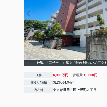
外観
『二子玉川』駅まで徒歩8分のためアク
6,990万円
管理費
19,350円
価格
3LDK/64.94㎡
間取り/面積
東京都
世田谷区
上野毛
３丁目
所在地