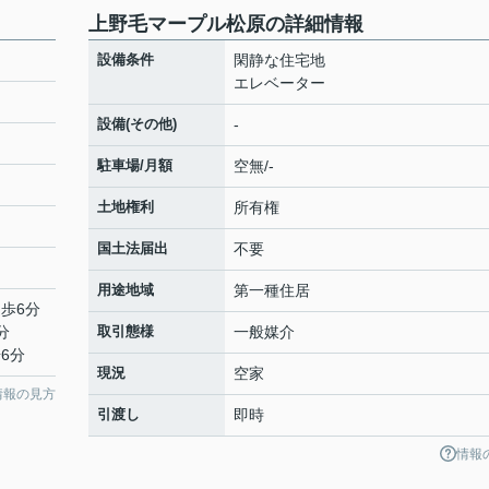
上野毛マープル松原の詳細情報
設備条件
閑静な住宅地
エレベーター
設備(その他)
-
駐車場/月額
空無/-
土地権利
所有権
国土法届出
不要
用途地域
第一種住居
徒歩6分
分
取引態様
一般媒介
6分
現況
空家
情報の見方
引渡し
即時
情報