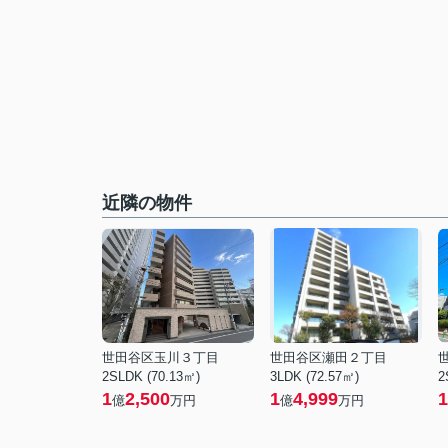
近隣の物件
世田谷区玉川３丁目
世田谷区瀬田２丁目
2SLDK (70.13㎡)
3LDK (72.57㎡)
2
1
2,500
1
4,999
1
億
万円
億
万円