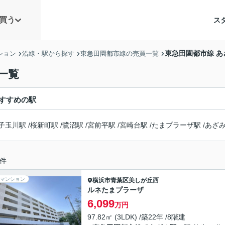
買う
ス
東急田園都市線 
ション
沿線・駅から探す
東急田園都市線の売買一覧
一覧
すすめの駅
子玉川駅
/
桜新町駅
/
鷺沼駅
/
宮前平駅
/
宮崎台駅
/
たまプラーザ駅
/
あざ
件
マンション
横浜市青葉区
美しが丘西
ルネたまプラーザ
6,099
万円
97.82㎡ (3LDK) /築22年 /8階建