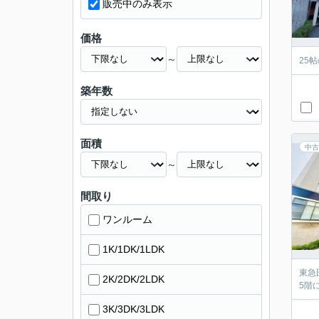
販売中のみ表示
価格
～
25
築年数
面積
中古
～
間取り
ワンルーム
1K/1DK/1LDK
東急
2K/2DK/2LDK
5階
3K/3DK/3LDK