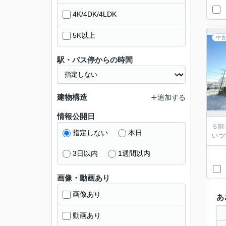
4K/4DK/4LDK
5K以上
中古
駅・バス停からの時間
建物構造
追加する
情報公開日
５階
指定しない
本日
いつ
3日以内
1週間以内
画像・動画あり
画像あり
あ
動画あり