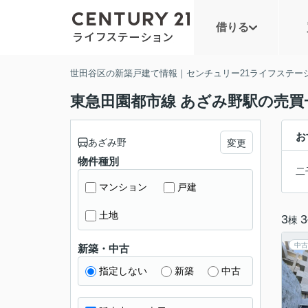
借りる
世田谷区の新築戸建て情報｜センチュリー21ライフステー
東急田園都市線 あざみ野駅の売買
お
あざみ野
変更
物件種別
二
マンション
戸建
土地
3
3
棟
中古
新築・中古
指定しない
新築
中古