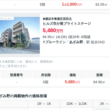
1
1,600
-
5階
62.05㎡
億
万円
マンション
横浜市青葉区
荏田北
ヒルズ市が尾ブライトステージ
5,480
万円
84.90㎡ (4LDK) /築26年 /6階建
ブルーライン
「
あざみ野
」駅 徒歩24分
３方角部屋につき、陽当たり、眺望良好♪
でもご見学頂けます♪
部屋番号
所在階
価格
面積
5,480
-
5階
84.90㎡
万円
ざみ野の掲載物件の価格相場
1R ～ 1K
1DK ～ 1LDK
2K ～ 