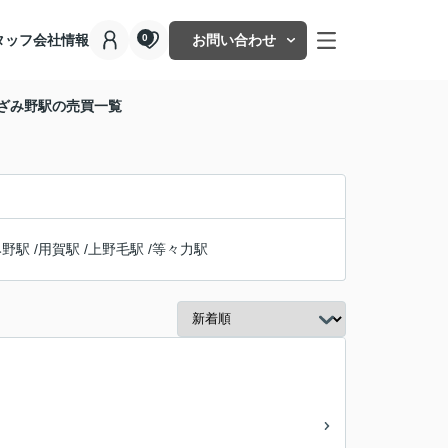
タッフ
会社情報
お問い合わせ
0
あざみ野駅の売買一覧
み野駅
/
用賀駅
/
上野毛駅
/
等々力駅