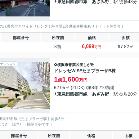
東急田園都市線
「
あざみ野
」駅 徒歩43分
帖の床暖房付きワイドリビング！駐車場1台優先使用権あり！ペット飼育可！
部屋番号
所在階
価格
面積
6,099
-
8階
97.82㎡
万円
マンション
横浜市青葉区
美しが丘
ドレッセWISEたまプラーザB棟
1
1,600
億
万円
62.05㎡ (2LDK) /築8年 /10階建
東急田園都市線
「
あざみ野
」駅 徒歩20分
田園都市線【たまプラーザ駅】徒歩5分！
につき、陽当り・眺望良好です！
部屋番号
所在階
価格
面積