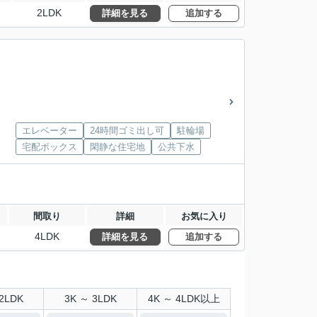
2LDK
詳細を見る
追加する
エレベーター
24時間ゴミ出し可
駐輪場
宅配ボックス
閑静な住宅地
公共下水
間取り
詳細
お気に入り
4LDK
詳細を見る
追加する
2LDK
3K ～ 3LDK
4K ～ 4LDK以上