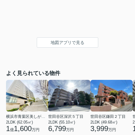
地図アプリで見る
よく見られている物件
横浜市青葉区美しが丘１丁目
世田谷区深沢５丁目
世田谷区鎌田２丁目
2LDK (62.05㎡)
2LDK (55.10㎡)
2LDK (49.68㎡)
2
1
1,600
6,799
3,999
億
万円
万円
万円