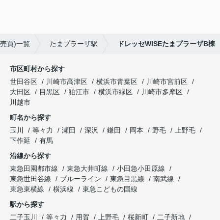
売買)一覧
たまプラーザ駅
ドレッセWISEたまプラーザB棟
市区町村から探す
世田谷区
川崎市高津区
横浜市青葉区
川崎市宮前区
大田区
目黒区
狛江市
横浜市緑区
川崎市多摩区
川越市
町名から探す
玉川
等々力
瀬田
深沢
鎌田
岡本
野毛
上野毛
下作延
有馬
沿線から探す
東急田園都市線
東急大井町線
小田急小田原線
東急世田谷線
ブルーライン
東急目黒線
南武線
東急東横線
横浜線
東急こどもの国線
駅から探す
二子玉川
等々力
用賀
上野毛
桜新町
二子新地