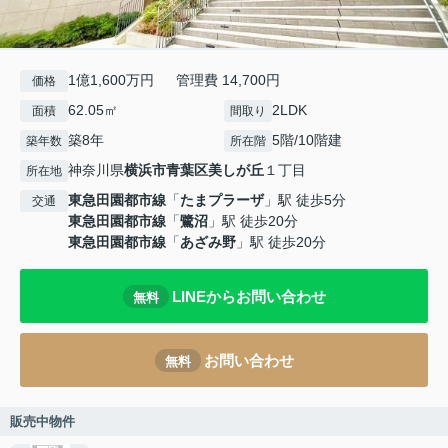
1億1,600万円 管理費 14,700円
価格
62.05㎡
2LDK
面積
間取り
築8年
5階/10階建
築年数
所在階
神奈川県
横浜市青葉区
美しが丘
１丁目
所在地
東急田園都市線
「
たまプラーザ
」駅 徒歩5分
交通
東急田園都市線
「
鷺沼
」駅 徒歩20分
東急田園都市線
「
あざみ野
」駅 徒歩20分
LINEからお問い合わせ
無料
お問い合わせ
無料
販売中物件