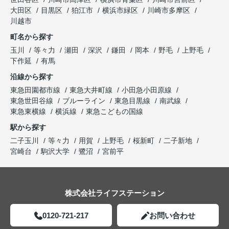
大田区
目黒区
狛江市
横浜市緑区
川崎市多摩区
川越市
町名から探す
玉川
等々力
瀬田
深沢
鎌田
岡本
野毛
上野毛
下作延
有馬
沿線から探す
東急田園都市線
東急大井町線
小田急小田原線
東急世田谷線
ブルーライン
東急目黒線
南武線
東急東横線
横浜線
東急こどもの国線
駅から探す
二子玉川
等々力
用賀
上野毛
桜新町
二子新地
宮崎台
駒沢大学
鷺沼
宮前平
株式会社ライフステーション
0120-721-217
お問い合わせ