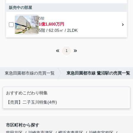
販売中の部屋
5階
1億1,600万円
5階 / 62.05㎡ / 2LDK
1
東急田園都市線の売買一覧
東急田園都市線 鷺沼駅の売買一覧
おすすめこだわり特集
【売買】二子玉川特集(4件)
市区町村から探す
世田谷区
川崎市高津区
横浜市青葉区
川崎市宮前区