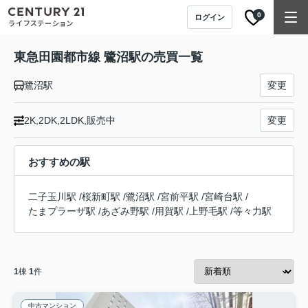
0
ログイン
東急田園都市線 鷺沼駅の売買一覧
鷺沼駅
変更
2K,2DK,2LDK,販売中
変更
おすすめの駅
二子玉川駅
/
桜新町駅
/
鷺沼駅
/
宮前平駅
/
宮崎台駅
/
たまプラーザ駅
/
あざみ野駅
/
用賀駅
/
上野毛駅
/
等々力駅
1
棟
1
件
中古マンション