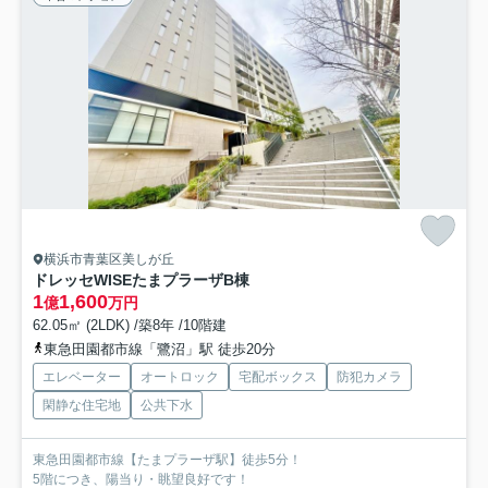
横浜市青葉区美しが丘
ドレッセWISEたまプラーザB棟
1
1,600
億
万円
62.05㎡ (2LDK) /築8年 /10階建
東急田園都市線「鷺沼」駅 徒歩20分
エレベーター
オートロック
宅配ボックス
防犯カメラ
閑静な住宅地
公共下水
東急田園都市線【たまプラーザ駅】徒歩5分！
5階につき、陽当り・眺望良好です！