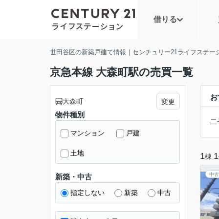
借りる
世田谷区の新築戸建て情報｜センチュリー21ライフステー
京急本線 大森町駅の売買一覧
お
大森町
変更
物件種別
二
マンション
戸建
土地
1
1
棟
中古
新築・中古
指定しない
新築
中古