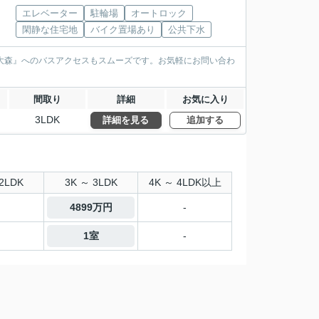
エレベーター
駐輪場
オートロック
閑静な住宅地
バイク置場あり
公共下水
大森』へのバスアクセスもスムーズです。お気軽にお問い合わ
間取り
詳細
お気に入り
3LDK
詳細を見る
追加する
2LDK
3K ～ 3LDK
4K ～ 4LDK以上
4899万円
-
1室
-