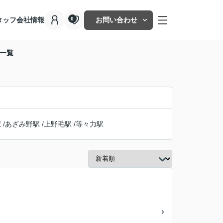
タッフ
会社情報
お問い合わせ
0
買一覧
駅
/
あざみ野駅
/
上野毛駅
/
等々力駅