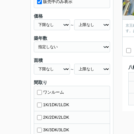
販売中のみ表示
価格
～
京王
す。
築年数
面積
八
～
間取り
ワンルーム
1K/1DK/1LDK
2K/2DK/2LDK
3K/3DK/3LDK