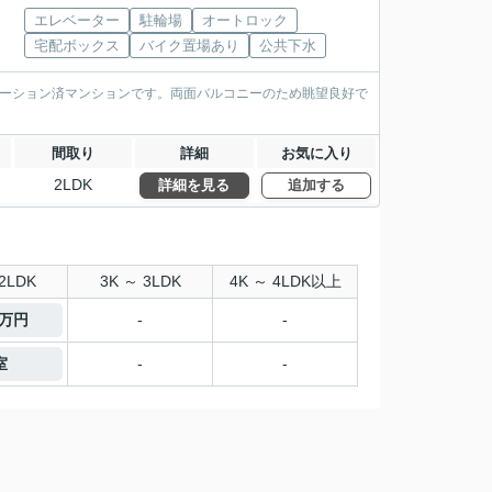
エレベーター
駐輪場
オートロック
宅配ボックス
バイク置場あり
公共下水
ベーション済マンションです。両面バルコニーのため眺望良好で
間取り
詳細
お気に入り
2LDK
詳細を見る
追加する
2LDK
3K ～ 3LDK
4K ～ 4LDK以上
9万円
-
-
室
-
-