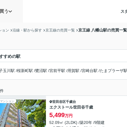
買う
ス
京王線 八幡山駅の売買一覧
ション
沿線・駅から探す
京王線の売買一覧
すすめの駅
子玉川駅
/
桜新町駅
/
鷺沼駅
/
宮前平駅
/
用賀駅
/
宮崎台駅
/
たまプラーザ
件
マンション
世田谷区
千歳台
エクストール世田谷千歳
5,499
万円
52.09㎡ (2LDK) /築20年 /9階建