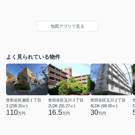
地図アプリで見る
よく見られている物件
世田谷区瀬田１丁目
世田谷区玉川３丁目
世田谷区玉川２丁目
3 (238.20㎡)
2LDK (55.27㎡)
4LDK (99.00㎡)
5
110
16.5
30
万円
万円
万円