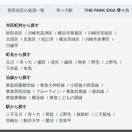
世田谷区の賃貸一覧
等々力駅
THE PARK EXIA 等々力
市区町村から探す
世田谷区
川崎市高津区
横浜市青葉区
川崎市宮前区
大田区
目黒区
狛江市
横浜市緑区
川崎市多摩区
川越市
町名から探す
玉川
等々力
瀬田
深沢
鎌田
岡本
野毛
上野毛
下作延
有馬
沿線から探す
東急田園都市線
東急大井町線
小田急小田原線
東急世田谷線
ブルーライン
東急目黒線
南武線
東急東横線
横浜線
東急こどもの国線
駅から探す
二子玉川
等々力
用賀
上野毛
桜新町
二子新地
宮崎台
駒沢大学
鷺沼
宮前平