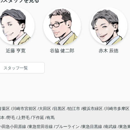
のスタッフを見る
近藤 亨寛
谷脇 健二郎
赤木 辰徳
スタッフ一覧
青葉区
川崎市宮前区
大田区
目黒区
狛江市
横浜市緑区
川崎市多摩区
岡本
野毛
上野毛
下作延
有馬
小田急小田原線
東急世田谷線
ブルーライン
東急目黒線
南武線
東急