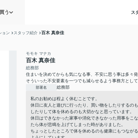
買う
ス
百木 真奈佳
ション
スタッフ紹介
モモキ マナカ
百木 真奈佳
総務部
住まいを決めてからも気になる事、不安に思う事は多々発
そういった不安要素を一つでも減らせるよう事務方とし
総務部
部署名
私のお勧めは程よく休むことです。
休日に友人と遊びに行ったり、買い物をしたりするの
したりして体を休めるのも大切かなと思っています。
休日はできなかった家事や消化できなかった用事をこ
たら体が悲鳴を上げてしまった時がありました。
ちょっとしたところで体を休めるのも健康にもつなが
ようにしています。