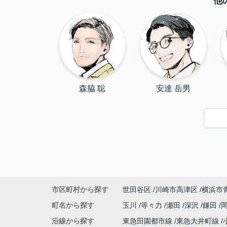
他
森脇 聡
安達 岳男
市区町村から探す
世田谷区
川崎市高津区
横浜市
町名から探す
玉川
等々力
瀬田
深沢
鎌田
沿線から探す
東急田園都市線
東急大井町線