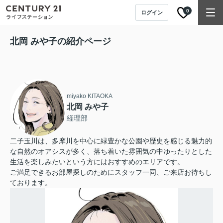
0
ログイン
北岡 みや子の紹介ページ
miyako KITAOKA
北岡 みや子
経理部
二子玉川は、多摩川を中心に緑豊かな公園や歴史を感じる魅力的
な自然のオアシスが多く、落ち着いた雰囲気の中ゆったりとした
生活を楽しみたいという方にはおすすめのエリアです。
ご満足できるお部屋探しのためにスタッフ一同、ご来店お待ちし
ております。