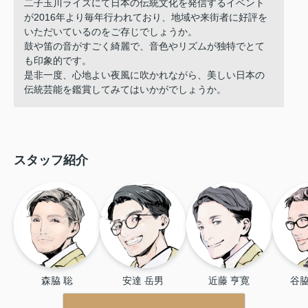
二子玉川ライズにて日本の伝統文化を発信するイベント
が2016年より毎年行われており、地域や来街者に好評を
いただいているのをご存じでしょうか。
鼓や笛の音がすごく綺麗で、音色やリズムが独特でとて
も印象的です。
是非一度、心地よい夜風に吹かれながら、美しい日本の
伝統芸能を鑑賞してみてはいかがでしょうか。
スタッフ紹介
森脇 聡
安達 岳男
近藤 亨寛
谷脇