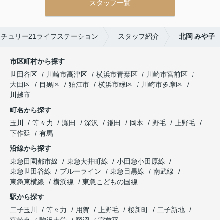
スタッフ一覧
チュリー21ライフステーション
スタッフ紹介
北岡 みや子
市区町村から探す
世田谷区
川崎市高津区
横浜市青葉区
川崎市宮前区
大田区
目黒区
狛江市
横浜市緑区
川崎市多摩区
川越市
町名から探す
玉川
等々力
瀬田
深沢
鎌田
岡本
野毛
上野毛
下作延
有馬
沿線から探す
東急田園都市線
東急大井町線
小田急小田原線
東急世田谷線
ブルーライン
東急目黒線
南武線
東急東横線
横浜線
東急こどもの国線
駅から探す
二子玉川
等々力
用賀
上野毛
桜新町
二子新地