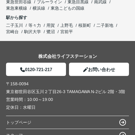
東急世田谷線
ブルーライン
東急目黒線
南武線
東急東横線
横浜線
東急こどもの国線
駅から探す
二子玉川
等々力
用賀
上野毛
桜新町
二子新地
宮崎台
駒沢大学
鷺沼
宮前平
株式会社ライフステーション
0120-721-217
お問い合わせ
〒158-0094
東京都世田谷区玉川２丁目26-3 TAMAGAWA N-2ビル 2階・3階
営業時間：
10:00～19:00
定休日：
水曜日
トップページ