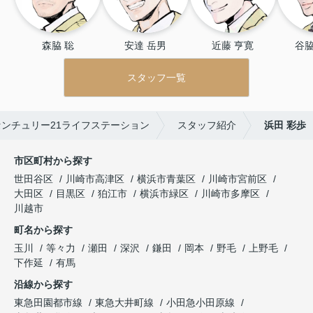
森脇 聡
安達 岳男
近藤 亨寛
谷脇
スタッフ一覧
ンチュリー21ライフステーション
スタッフ紹介
浜田 彩歩
市区町村から探す
世田谷区
川崎市高津区
横浜市青葉区
川崎市宮前区
大田区
目黒区
狛江市
横浜市緑区
川崎市多摩区
川越市
町名から探す
玉川
等々力
瀬田
深沢
鎌田
岡本
野毛
上野毛
下作延
有馬
沿線から探す
東急田園都市線
東急大井町線
小田急小田原線