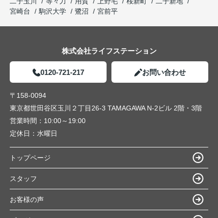
二子玉川
等々力
用賀
上野毛
桜新町
二子新地
宮崎台
駒沢大学
鷺沼
宮前平
株式会社ライフステーション
0120-721-217
お問い合わせ
〒158-0094
東京都世田谷区玉川２丁目26-3 TAMAGAWA N-2ビル 2階・3階
営業時間：
10:00～19:00
定休日：
水曜日
トップページ
スタッフ
お客様の声