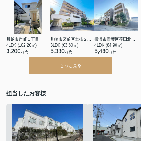
川越市岸町１丁目
川崎市宮前区土橋２丁目
横浜市青葉区荏田北１丁目
4LDK (102.26㎡)
3LDK (63.80㎡)
4LDK (84.90㎡)
3,200
5,380
5,480
万円
万円
万円
もっと見る
担当したお客様