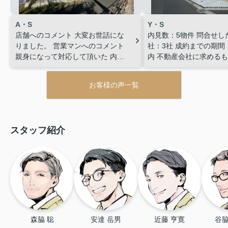
A・S
Y・S
店舗へのコメント
大変お世話にな
内見数：5物件
問合せし
りました。
営業マンへのコメント
社：3社
成約までの期間
親身になって対応して頂いた
内見
内
不動産会社に求めるも
数：1物件
問合せした不動産会社：
の情報量、 地域密着性、
1社
成約までの期間：1週間以内
不
メリットを伝えること
営
お客様の声一覧
動産会社に求めるもの： 会社の知
るもの： 知識・経験、 
名度・ブランド、 地域密着性、 購
さ、 提案力
入後・入居後のアフターフォロー
営業に求めるもの： 知識・経験、
スタッフ紹介
人柄・誠実さ、 仕事の正確さ・丁
寧さ
森脇 聡
安達 岳男
近藤 亨寛
谷脇