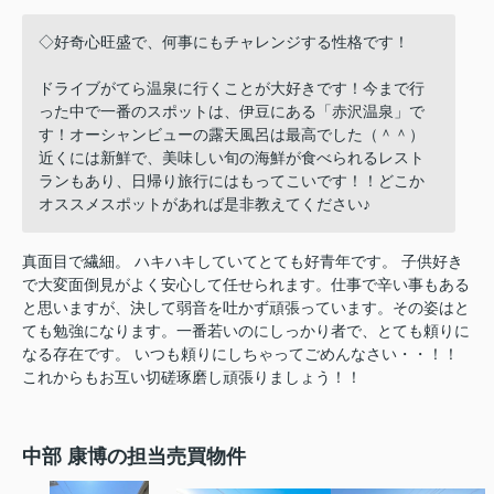
◇好奇心旺盛で、何事にもチャレンジする性格です！
ドライブがてら温泉に行くことが大好きです！今まで行
った中で一番のスポットは、伊豆にある「赤沢温泉」で
す！オーシャンビューの露天風呂は最高でした（＾＾）
近くには新鮮で、美味しい旬の海鮮が食べられるレスト
ランもあり、日帰り旅行にはもってこいです！！どこか
オススメスポットがあれば是非教えてください♪
真面目で繊細。 ハキハキしていてとても好青年です。 子供好き
で大変面倒見がよく安心して任せられます。仕事で辛い事もある
と思いますが、決して弱音を吐かず頑張っています。その姿はと
ても勉強になります。一番若いのにしっかり者で、とても頼りに
なる存在です。 いつも頼りにしちゃってごめんなさい・・！！
これからもお互い切磋琢磨し頑張りましょう！！
中部 康博の担当売買物件