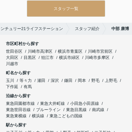
スタッフ一覧
ンチュリー21ライフステーション
スタッフ紹介
中部 康博
市区町村から探す
世田谷区
川崎市高津区
横浜市青葉区
川崎市宮前区
大田区
目黒区
狛江市
横浜市緑区
川崎市多摩区
川越市
町名から探す
玉川
等々力
瀬田
深沢
鎌田
岡本
野毛
上野毛
下作延
有馬
沿線から探す
東急田園都市線
東急大井町線
小田急小田原線
東急世田谷線
ブルーライン
東急目黒線
南武線
東急東横線
横浜線
東急こどもの国線
駅から探す