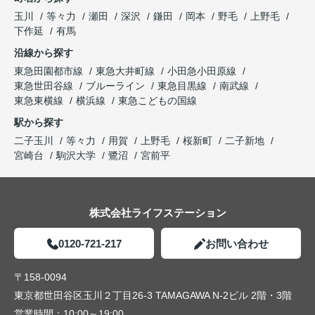
玉川
等々力
瀬田
深沢
鎌田
岡本
野毛
上野毛
下作延
有馬
沿線から探す
東急田園都市線
東急大井町線
小田急小田原線
東急世田谷線
ブルーライン
東急目黒線
南武線
東急東横線
横浜線
東急こどもの国線
駅から探す
二子玉川
等々力
用賀
上野毛
桜新町
二子新地
宮崎台
駒沢大学
鷺沼
宮前平
株式会社ライフステーション
0120-721-217
お問い合わせ
〒158-0094
東京都世田谷区玉川２丁目26-3 TAMAGAWA N-2ビル 2階・3階
営業時間：
10:00～19:00