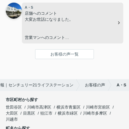
店舗へのコメント
A・S
良かった点:とても感じの良い店舗、スタッフの
店舗へのコメント
方々でした。 気になった点:売買スタイルが専任売
大変お世話になりました。
買だったのですが、可能であればこちらのエージェ
ントを使えたらという思いもありました。
営業マンへのコメント
親身になって対応して頂いた
営業マンへのコメント
良かった点:若い方でしたが、購入まで大変一生懸
お客様の声一覧
命に手伝って頂きました。 気になった点:専任売買
内見数：1物件
だったので、売り主、買い主の間で色々大変そうな
問合せした不動産会社：1社
感じが伝わりました。
成約までの期間：1週間以内
不動産会社に求めるもの： 会社の知名度・ブラン
報｜センチュリー21ライフステーション
お客様の声
A・S
ド、 地域密着性、 購入後・入居後のアフターフォ
内見数：5物件
ロー
問合せした不動産会社：3社
営業に求めるもの： 知識・経験、 人柄・誠実さ、
市区町村から探す
成約までの期間：2ヵ月以内
仕事の正確さ・丁寧さ
不動産会社に求めるもの： 地域密着性、 社員の接
世田谷区
川崎市高津区
横浜市青葉区
川崎市宮前区
客対応、 入居に関するアドバイス等
大田区
目黒区
狛江市
横浜市緑区
川崎市多摩区
営業に求めるもの： 知識・経験、 人柄・誠実さ、
川越市
仕事の正確さ・丁寧さ
町名から探す