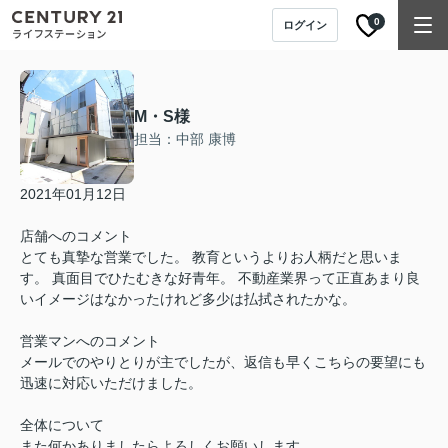
0
ログイン
M・S様
担当：中部 康博
2021年01月12日
店舗へのコメント
とても真摯な営業でした。 教育というよりお人柄だと思いま
す。 真面目でひたむきな好青年。 不動産業界って正直あまり良
いイメージはなかったけれど多少は払拭されたかな。
営業マンへのコメント
メールでのやりとりが主でしたが、返信も早くこちらの要望にも
迅速に対応いただけました。
全体について
また何かありましたらよろしくお願いします。