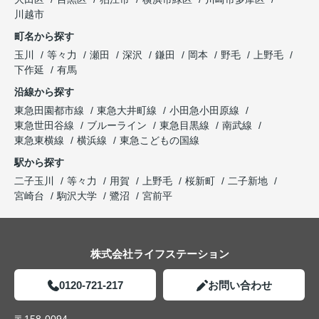
営業に求めるもの： 知識・経験、 人柄・誠実さ、
川越市
仕事の正確さ・丁寧さ
町名から探す
玉川
等々力
瀬田
深沢
鎌田
岡本
野毛
上野毛
下作延
有馬
沿線から探す
東急田園都市線
東急大井町線
小田急小田原線
東急世田谷線
ブルーライン
東急目黒線
南武線
東急東横線
横浜線
東急こどもの国線
駅から探す
二子玉川
等々力
用賀
上野毛
桜新町
二子新地
宮崎台
駒沢大学
鷺沼
宮前平
株式会社ライフステーション
0120-721-217
お問い合わせ