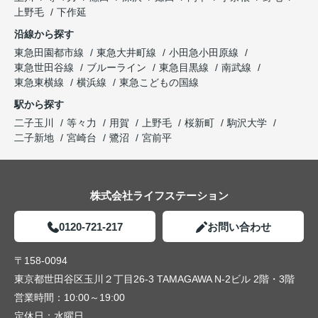
上野毛
下作延
沿線から探す
東急田園都市線
東急大井町線
小田急小田原線
東急世田谷線
ブルーライン
東急目黒線
南武線
東急東横線
横浜線
東急こどもの国線
駅から探す
二子玉川
等々力
用賀
上野毛
桜新町
駒沢大学
二子新地
宮崎台
鷺沼
宮前平
株式会社ライフステーション
0120-721-217
お問い合わせ
〒158-0094
東京都世田谷区玉川２丁目26-3 TAMAGAWA N-2ビル 2階・3階
営業時間：
10:00～19:00
定休日：
水曜日