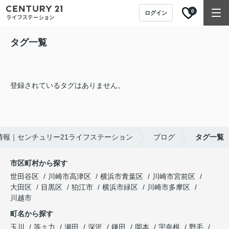
0
ログイン
タグ一覧
登録されているタグはありません。
情報｜センチュリー21ライフステーション
ブログ
タグ一覧
市区町村から探す
世田谷区
川崎市高津区
横浜市青葉区
川崎市宮前区
大田区
目黒区
狛江市
横浜市緑区
川崎市多摩区
川越市
町名から探す
玉川
等々力
瀬田
深沢
鎌田
岡本
宇奈根
野毛