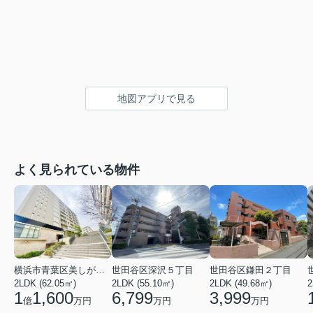
地図アプリで見る
よく見られている物件
横浜市青葉区美しが丘１丁目
世田谷区深沢５丁目
世田谷区鎌田２丁目
2LDK (62.05㎡)
2LDK (55.10㎡)
2LDK (49.68㎡)
2
1
1,600
6,799
3,999
億
万円
万円
万円