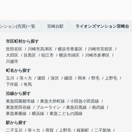
ンション(売買)一覧
宮崎台駅
ライオンズマンション宮崎台
市区町村から探す
世田谷区
川崎市高津区
横浜市青葉区
川崎市宮前区
大田区
目黒区
狛江市
横浜市緑区
川崎市多摩区
川越市
町名から探す
玉川
等々力
瀬田
深沢
鎌田
岡本
野毛
上野毛
下作延
有馬
沿線から探す
東急田園都市線
東急大井町線
小田急小田原線
東急世田谷線
ブルーライン
東急目黒線
南武線
東急東横線
横浜線
東急こどもの国線
駅から探す
二子玉川
等々力
用賀
上野毛
桜新町
二子新地