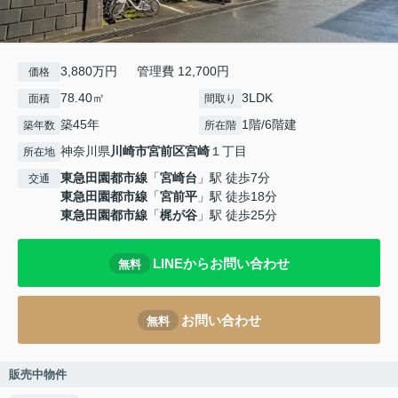
3,880万円 管理費 12,700円
価格
78.40㎡
3LDK
面積
間取り
築45年
1階/6階建
築年数
所在階
神奈川県
川崎市宮前区
宮崎
１丁目
所在地
東急田園都市線
「
宮崎台
」駅 徒歩7分
交通
東急田園都市線
「
宮前平
」駅 徒歩18分
東急田園都市線
「
梶が谷
」駅 徒歩25分
LINEからお問い合わせ
無料
お問い合わせ
無料
販売中物件