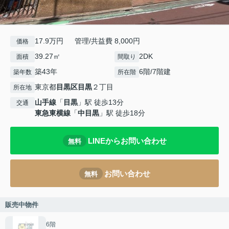
17.9万円 管理/共益費 8,000円
価格
39.27㎡
2DK
面積
間取り
築43年
6階/7階建
築年数
所在階
東京都
目黒区
目黒
２丁目
所在地
山手線
「
目黒
」駅 徒歩13分
交通
東急東横線
「
中目黒
」駅 徒歩18分
LINEからお問い合わせ
無料
お問い合わせ
無料
販売中物件
6階