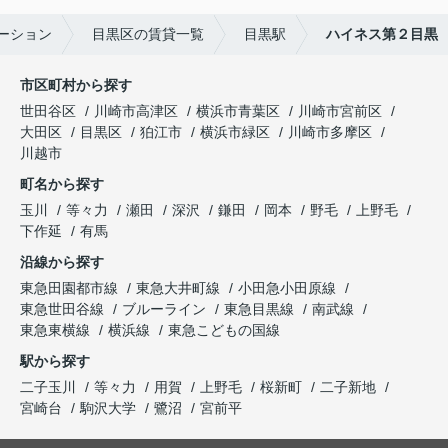
ーション
目黒区の賃貸一覧
目黒駅
ハイネス第２目黒
市区町村から探す
世田谷区
川崎市高津区
横浜市青葉区
川崎市宮前区
大田区
目黒区
狛江市
横浜市緑区
川崎市多摩区
川越市
町名から探す
玉川
等々力
瀬田
深沢
鎌田
岡本
野毛
上野毛
下作延
有馬
沿線から探す
東急田園都市線
東急大井町線
小田急小田原線
東急世田谷線
ブルーライン
東急目黒線
南武線
東急東横線
横浜線
東急こどもの国線
駅から探す
二子玉川
等々力
用賀
上野毛
桜新町
二子新地
宮崎台
駒沢大学
鷺沼
宮前平