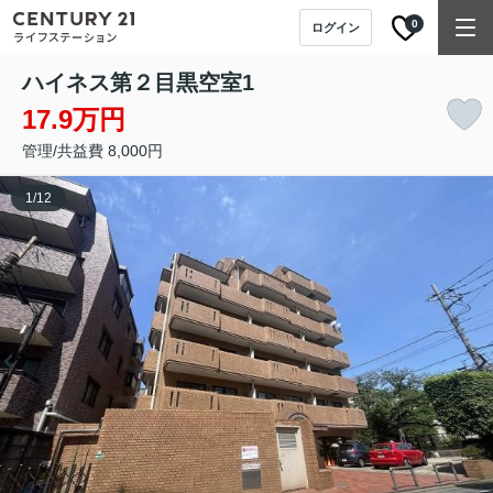
0
ログイン
ハイネス第２目黒
空室1
17.9万円
管理/共益費 8,000円
1
/
12