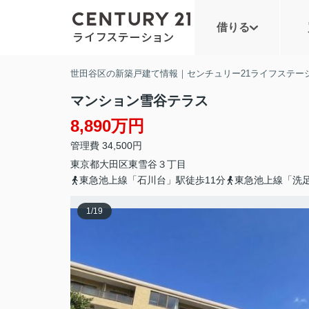
借りる
世田谷区の新築戸建て情報｜センチュリー21ライフステー
マンション雪谷テラス
8,890万円
管理費 34,500円
東京都
大田区
東雪谷
３丁目
東急池上線「石川台」駅徒歩11分
東急池上線「洗足
1
/
19