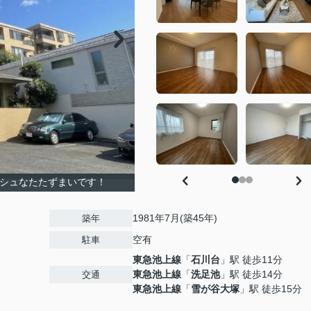
シュなたたずまいです！
1981年7月(築45年)
築年
空有
駐車
東急池上線
「
石川台
」駅 徒歩11分
東急池上線
「
洗足池
」駅 徒歩14分
交通
東急池上線
「
雪が谷大塚
」駅 徒歩15分