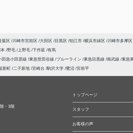
青葉区
川崎市宮前区
大田区
目黒区
狛江市
横浜市緑区
川崎市多摩区
岡本
野毛
上野毛
下作延
有馬
小田急小田原線
東急世田谷線
ブルーライン
東急目黒線
南武線
東急
桜新町
二子新地
宮崎台
駒沢大学
鷺沼
宮前平
トップページ
2階・3階
スタッフ
お客様の声