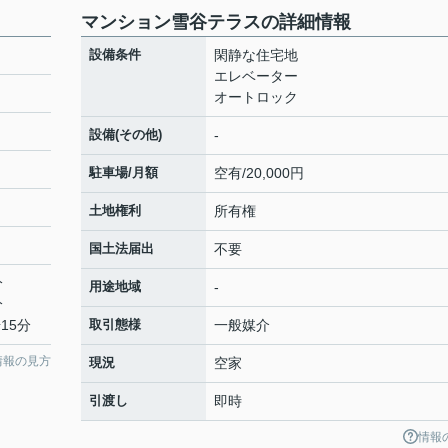
マンション雪谷テラスの詳細情報
設備条件
閑静な住宅地
エレベーター
オートロック
設備(その他)
-
駐車場/月額
空有/20,000円
土地権利
所有権
国土法届出
不要
分
用途地域
-
分
15分
取引態様
一般媒介
情報の見方
現況
空家
引渡し
即時
情報