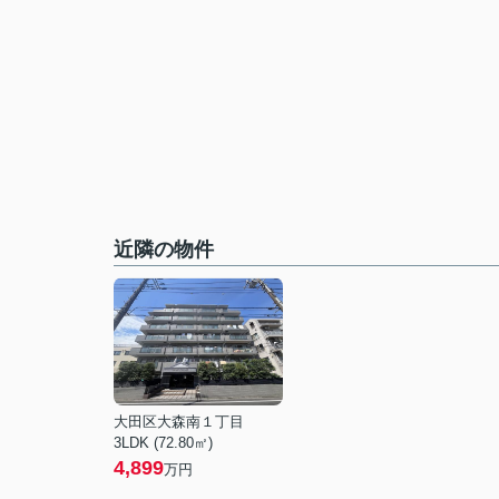
近隣の物件
大田区大森南１丁目
3LDK (72.80㎡)
4,899
万円