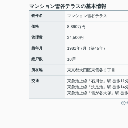
マンション雪谷テラスの基本情報
物件名
マンション雪谷テラス
価格
8,890万円
管理費
34,500円
築年月
1981年7月（築45年）
総戸数
18戸
所在地
東京都
大田区
東雪谷
３丁目
交通
東急池上線
「
石川台
」駅 徒歩11
東急池上線
「
洗足池
」駅 徒歩14
東急池上線
「
雪が谷大塚
」駅 徒歩