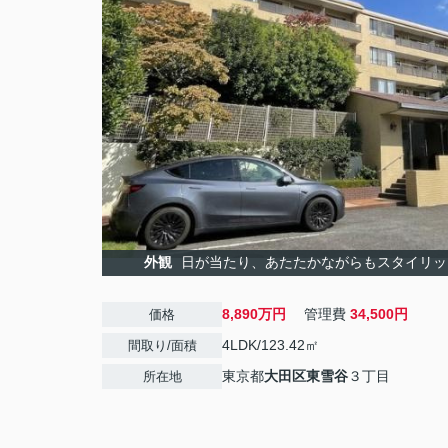
外観
日が当たり、あたたかながらもスタイリッ
8,890万円
管理費
34,500円
価格
4LDK/123.42㎡
間取り/面積
東京都
大田区
東雪谷
３丁目
所在地